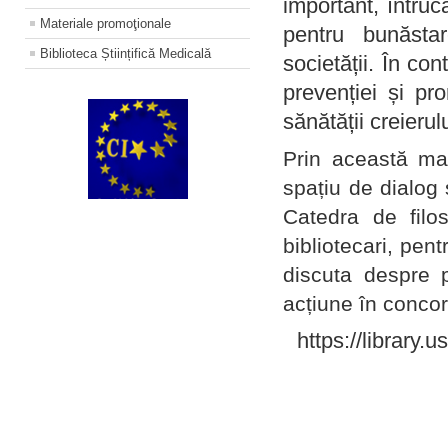
important, întruc
Materiale promoţionale
pentru bunăstar
Biblioteca Științifică Medicală
societății. În con
prevenției și pr
sănătății creierul
Prin această ma
spațiu de dialog 
Catedra de filo
bibliotecari, pent
discuta despre p
acțiune în concord
https://library.