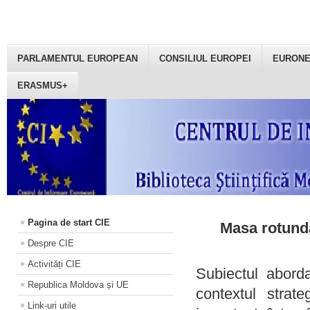
PARLAMENTUL EUROPEAN
CONSILIUL EUROPEI
EURON
ERASMUS+
Pagina de start CIE
Masa rotundă
Despre CIE
Activități CIE
Subiectul aborda
Republica Moldova și UE
contextul strat
Link-uri utile