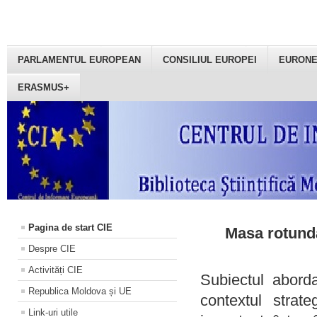
PARLAMENTUL EUROPEAN
CONSILIUL EUROPEI
EURON
ERASMUS+
Pagina de start CIE
Masa rotundă
Despre CIE
Activități CIE
Subiectul aborda
Republica Moldova și UE
contextul strat
Link-uri utile