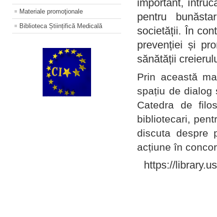
important, întruc
Materiale promoţionale
pentru bunăstar
Biblioteca Științifică Medicală
societății. În con
prevenției și pr
sănătății creierul
Prin această ma
spațiu de dialog 
Catedra de filo
bibliotecari, pent
discuta despre p
acțiune în concord
https://library.