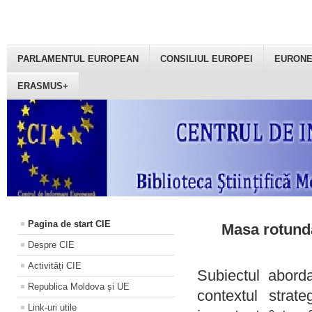
PARLAMENTUL EUROPEAN
CONSILIUL EUROPEI
EURON
ERASMUS+
Pagina de start CIE
Masa rotundă
Despre CIE
Activități CIE
Subiectul aborda
Republica Moldova și UE
contextul strat
Link-uri utile