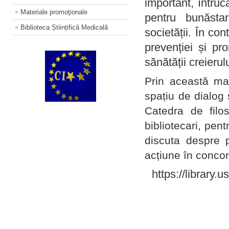
important, întruc
Materiale promoţionale
pentru bunăstar
Biblioteca Științifică Medicală
societății. În con
prevenției și pr
sănătății creierul
Prin această ma
spațiu de dialog 
Catedra de filo
bibliotecari, pent
discuta despre p
acțiune în concord
https://library.