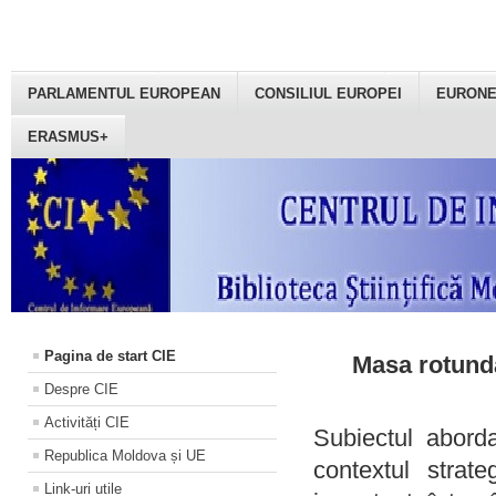
PARLAMENTUL EUROPEAN
CONSILIUL EUROPEI
EURON
ERASMUS+
Pagina de start CIE
Masa rotundă
Despre CIE
Activități CIE
Subiectul aborda
Republica Moldova și UE
contextul strat
Link-uri utile