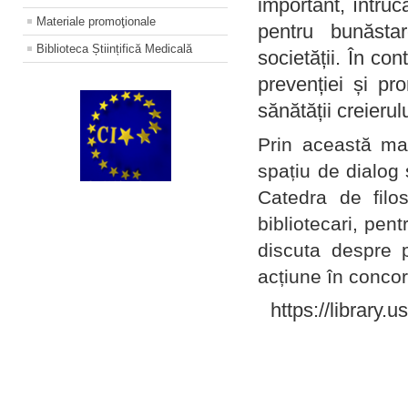
important, întruc
Materiale promoţionale
pentru bunăstar
Biblioteca Științifică Medicală
societății. În con
prevenției și pr
sănătății creierul
Prin această ma
spațiu de dialog 
Catedra de filo
bibliotecari, pent
discuta despre p
acțiune în concord
https://library.