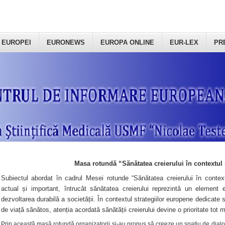
 EUROPEI
EURONEWS
EUROPA ONLINE
EUR-LEX
PR
Masa rotundă “Sănătatea creierului în contextul 
Subiectul abordat în cadrul Mesei rotunde “Sănătatea creierului în context
actual și important, întrucât sănătatea creierului reprezintă un element e
dezvoltarea durabilă a societății. În contextul strategiilor europene dedicate s
de viață sănătos, atenția acordată sănătății creierului devine o prioritate tot 
Prin această masă rotundă organizatorii şi-au propus să creeze un spațiu de dialog