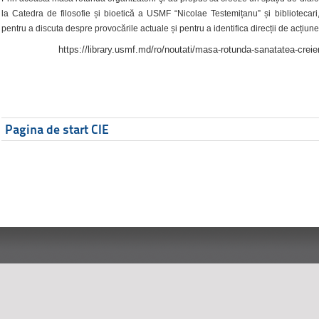
la Catedra de filosofie și bioetică a USMF “Nicolae Testemițanu” și bibliotecari,
pentru a discuta despre provocările actuale și pentru a identifica direcții de acțiune
https://library.usmf.md/ro/noutati/masa-rotunda-sanatatea-creier
Pagina de start CIE