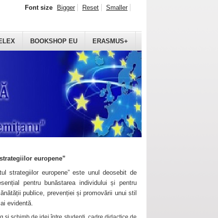
Font size
Bigger
Reset
Smaller
ELEX
BOOKSHOP EU
ERASMUS+
strategiilor europene”
ul strategiilor europene” este unul deosebit de
sențial pentru bunăstarea individului și pentru
ănătății publice, prevenției și promovării unui stil
mai evidentă.
 și schimb de idei între studenți, cadre didactice de