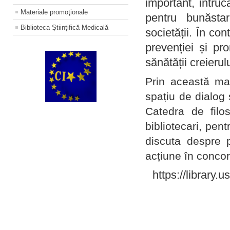
important, întruc
Materiale promoţionale
pentru bunăstar
Biblioteca Științifică Medicală
societății. În con
prevenției și pr
sănătății creierul
Prin această ma
spațiu de dialog 
Catedra de filo
bibliotecari, pent
discuta despre p
acțiune în concord
https://library.