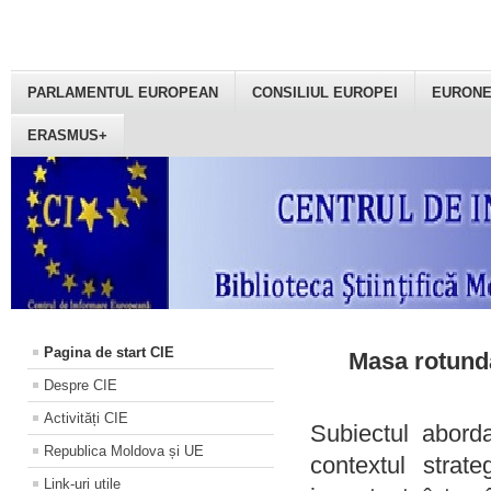
PARLAMENTUL EUROPEAN
CONSILIUL EUROPEI
EURON
ERASMUS+
Pagina de start CIE
Masa rotundă
Despre CIE
Activități CIE
Subiectul aborda
Republica Moldova și UE
contextul strat
Link-uri utile