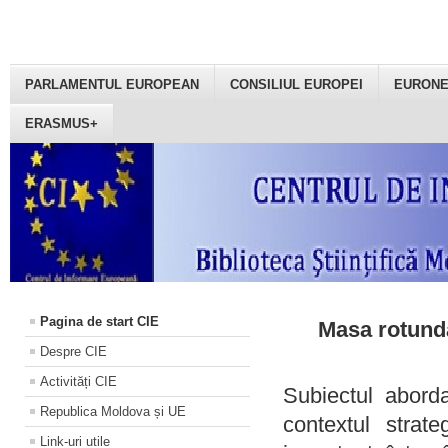
PARLAMENTUL EUROPEAN
CONSILIUL EUROPEI
EURON
ERASMUS+
Pagina de start CIE
Masa rotundă
Despre CIE
Activități CIE
Subiectul aborda
Republica Moldova și UE
contextul strat
Link-uri utile