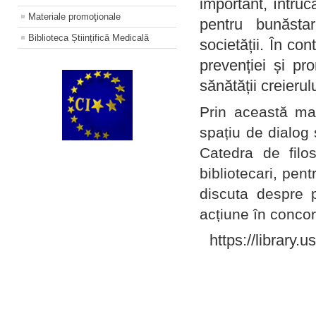
important, întruc
Materiale promoţionale
pentru bunăstar
Biblioteca Științifică Medicală
societății. În con
prevenției și pr
sănătății creierul
Prin această ma
spațiu de dialog 
Catedra de filo
bibliotecari, pent
discuta despre p
acțiune în concord
https://library.