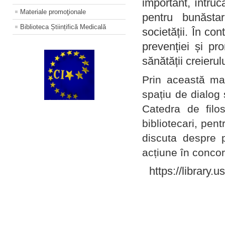
important, întruc
Materiale promoţionale
pentru bunăstar
Biblioteca Științifică Medicală
societății. În con
prevenției și pr
sănătății creierul
Prin această ma
spațiu de dialog 
Catedra de filo
bibliotecari, pent
discuta despre p
acțiune în concord
https://library.