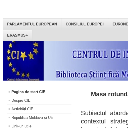
PARLAMENTUL EUROPEAN
CONSILIUL EUROPEI
EURON
ERASMUS+
Pagina de start CIE
Masa rotundă
Despre CIE
Activități CIE
Subiectul aborda
Republica Moldova și UE
contextul strat
Link-uri utile