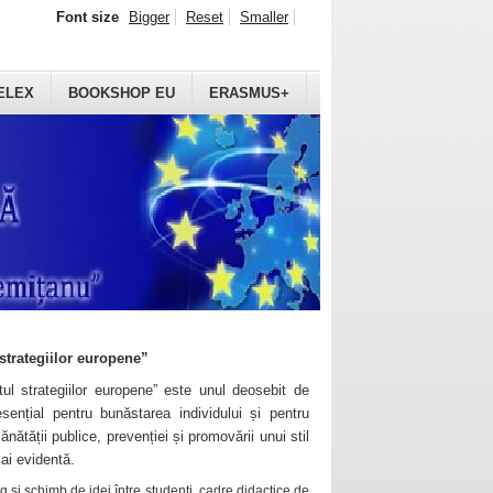
Font size
Bigger
Reset
Smaller
ELEX
BOOKSHOP EU
ERASMUS+
strategiilor europene”
ul strategiilor europene” este unul deosebit de
sențial pentru bunăstarea individului și pentru
ănătății publice, prevenției și promovării unui stil
mai evidentă.
 și schimb de idei între studenți, cadre didactice de