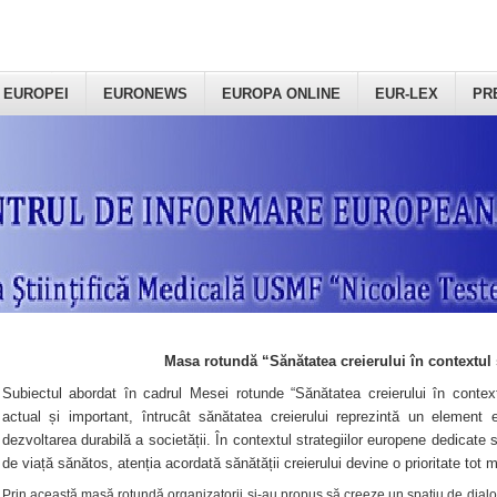
 EUROPEI
EURONEWS
EUROPA ONLINE
EUR-LEX
PR
Masa rotundă “Sănătatea creierului în contextul 
Subiectul abordat în cadrul Mesei rotunde “Sănătatea creierului în context
actual și important, întrucât sănătatea creierului reprezintă un element e
dezvoltarea durabilă a societății. În contextul strategiilor europene dedicate s
de viață sănătos, atenția acordată sănătății creierului devine o prioritate tot 
Prin această masă rotundă organizatorii şi-au propus să creeze un spațiu de dialog