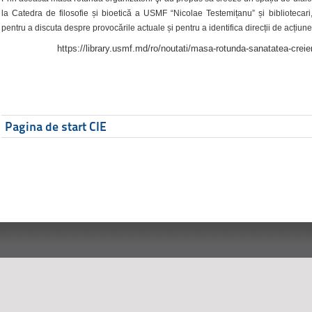
la Catedra de filosofie și bioetică a USMF “Nicolae Testemițanu” și bibliotecari,
pentru a discuta despre provocările actuale și pentru a identifica direcții de acțiune
https://library.usmf.md/ro/noutati/masa-rotunda-sanatatea-creier
Pagina de start CIE