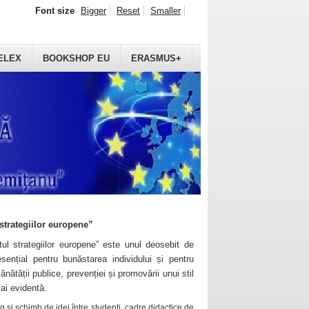
Font size
Bigger
Reset
Smaller
ELEX
BOOKSHOP EU
ERASMUS+
strategiilor europene”
ul strategiilor europene” este unul deosebit de
sențial pentru bunăstarea individului și pentru
ănătății publice, prevenției și promovării unui stil
mai evidentă.
 și schimb de idei între studenți, cadre didactice de