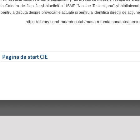
la Catedra de filosofie și bioetică a USMF “Nicolae Testemițanu” și bibliotecari,
pentru a discuta despre provocările actuale și pentru a identifica direcții de acțiune
https://library.usmf.md/ro/noutati/masa-rotunda-sanatatea-creier
Pagina de start CIE