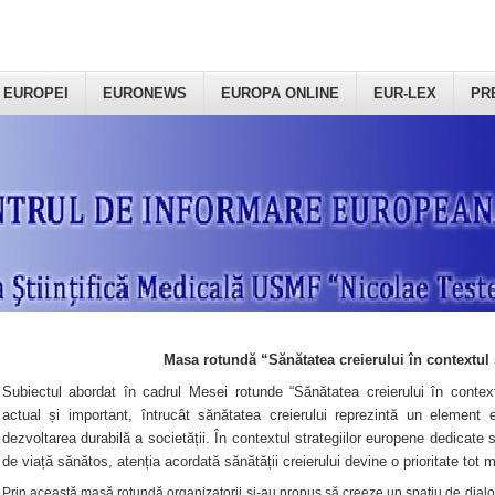
 EUROPEI
EURONEWS
EUROPA ONLINE
EUR-LEX
PR
Masa rotundă “Sănătatea creierului în contextul 
Subiectul abordat în cadrul Mesei rotunde “Sănătatea creierului în context
actual și important, întrucât sănătatea creierului reprezintă un element e
dezvoltarea durabilă a societății. În contextul strategiilor europene dedicate s
de viață sănătos, atenția acordată sănătății creierului devine o prioritate tot 
Prin această masă rotundă organizatorii şi-au propus să creeze un spațiu de dialog