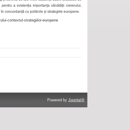
 pentru a evidenția importanța sănătății creierului,
 în concordanță cu politicile și strategiile europene.
ului-contextul-strategiilor-europene
Powered by
Joomla!®