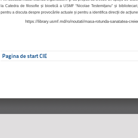
la Catedra de filosofie și bioetică a USMF “Nicolae Testemițanu” și bibliotecari,
pentru a discuta despre provocările actuale și pentru a identifica direcții de acțiune
https://library.usmf.md/ro/noutati/masa-rotunda-sanatatea-creier
Pagina de start CIE