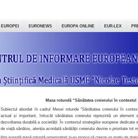
 EUROPEI
EURONEWS
EUROPA ONLINE
EUR-LEX
PR
Masa rotundă “Sănătatea creierului în contextul 
Subiectul abordat în cadrul Mesei rotunde “Sănătatea creierului în context
actual și important, întrucât sănătatea creierului reprezintă un element e
dezvoltarea durabilă a societății. În contextul strategiilor europene dedicate s
de viață sănătos, atenția acordată sănătății creierului devine o prioritate tot 
Prin această masă rotundă organizatorii şi-au propus să creeze un spațiu de dialog