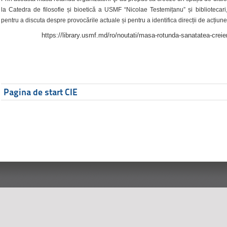
la Catedra de filosofie și bioetică a USMF “Nicolae Testemițanu” și bibliotecari,
pentru a discuta despre provocările actuale și pentru a identifica direcții de acțiune
https://library.usmf.md/ro/noutati/masa-rotunda-sanatatea-creier
Pagina de start CIE