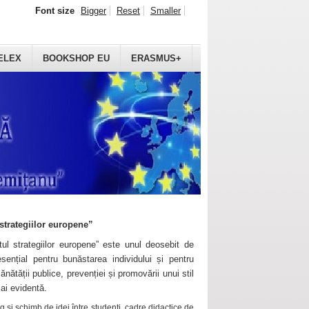
Font size
Bigger
Reset
Smaller
ELEX
BOOKSHOP EU
ERASMUS+
strategiilor europene”
ul strategiilor europene” este unul deosebit de
sențial pentru bunăstarea individului și pentru
ănătății publice, prevenției și promovării unui stil
mai evidentă.
 și schimb de idei între studenți, cadre didactice de