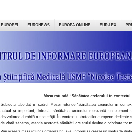
 EUROPEI
EURONEWS
EUROPA ONLINE
EUR-LEX
PR
Masa rotundă “Sănătatea creierului în contextul 
Subiectul abordat în cadrul Mesei rotunde “Sănătatea creierului în context
actual și important, întrucât sănătatea creierului reprezintă un element e
dezvoltarea durabilă a societății. În contextul strategiilor europene dedicate s
de viață sănătos, atenția acordată sănătății creierului devine o prioritate tot 
Prin această masă rotundă organizatorii şi-au propus să creeze un spațiu de dialog