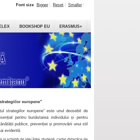
Font size
Bigger
Reset
Smaller
ELEX
BOOKSHOP EU
ERASMUS+
strategiilor europene”
ul strategiilor europene” este unul deosebit de
sențial pentru bunăstarea individului și pentru
ănătății publice, prevenției și promovării unui stil
mai evidentă.
 și schimb de idei între studenți, cadre didactice de