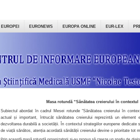
 EUROPEI
EURONEWS
EUROPA ONLINE
EUR-LEX
PR
Masa rotundă “Sănătatea creierului în contextul 
Subiectul abordat în cadrul Mesei rotunde “Sănătatea creierului în context
actual și important, întrucât sănătatea creierului reprezintă un element e
dezvoltarea durabilă a societății. În contextul strategiilor europene dedicate s
de viață sănătos, atenția acordată sănătății creierului devine o prioritate tot 
Prin această masă rotundă organizatorii şi-au propus să creeze un spațiu de dialog