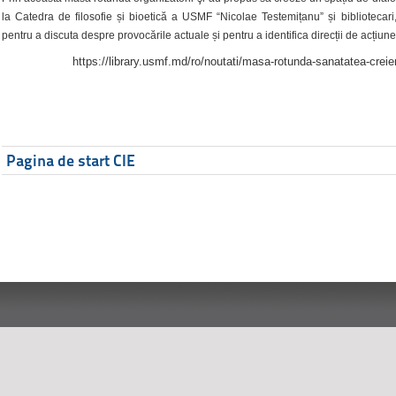
la Catedra de filosofie și bioetică a USMF “Nicolae Testemițanu” și bibliotecari,
pentru a discuta despre provocările actuale și pentru a identifica direcții de acțiune
https://library.usmf.md/ro/noutati/masa-rotunda-sanatatea-creier
Pagina de start CIE