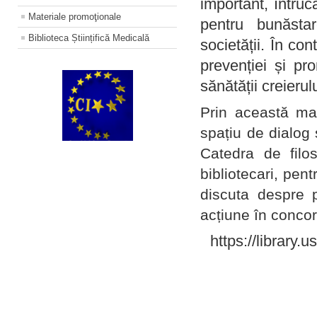
important, întruc
Materiale promoţionale
pentru bunăstar
Biblioteca Științifică Medicală
societății. În con
prevenției și pr
sănătății creierul
Prin această ma
spațiu de dialog 
Catedra de filo
bibliotecari, pent
discuta despre p
acțiune în concord
https://library.