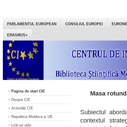
PARLAMENTUL EUROPEAN
CONSILIUL EUROPEI
EURON
ERASMUS+
Pagina de start CIE
Masa rotundă
Despre CIE
Activități CIE
Subiectul aborda
Republica Moldova și UE
contextul strat
Link-uri utile