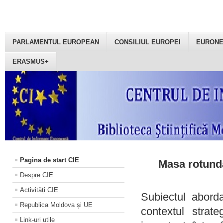
PARLAMENTUL EUROPEAN
CONSILIUL EUROPEI
EURON
ERASMUS+
Pagina de start CIE
Masa rotundă
Despre CIE
Activități CIE
Subiectul aborda
Republica Moldova și UE
contextul strat
Link-uri utile