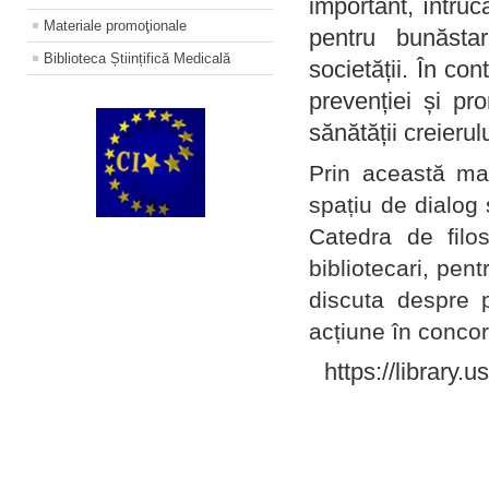
important, întruc
Materiale promoţionale
pentru bunăstar
Biblioteca Științifică Medicală
societății. În con
prevenției și pr
sănătății creierul
Prin această ma
spațiu de dialog 
Catedra de filo
bibliotecari, pent
discuta despre p
acțiune în concord
https://library.