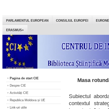
PARLAMENTUL EUROPEAN
CONSILIUL EUROPEI
EURON
ERASMUS+
Pagina de start CIE
Masa rotundă
Despre CIE
Activități CIE
Subiectul aborda
Republica Moldova și UE
contextul strat
Link-uri utile