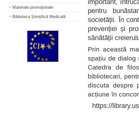
important, întruc
Materiale promoţionale
pentru bunăstar
Biblioteca Științifică Medicală
societății. În con
prevenției și pr
sănătății creierul
Prin această ma
spațiu de dialog 
Catedra de filo
bibliotecari, pent
discuta despre p
acțiune în concord
https://library.