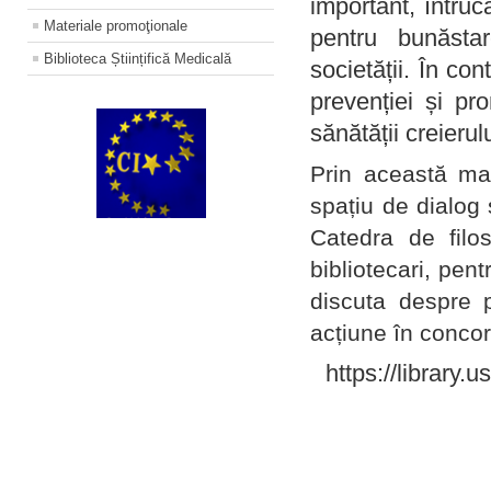
important, întruc
Materiale promoţionale
pentru bunăstar
Biblioteca Științifică Medicală
societății. În con
prevenției și pr
sănătății creierul
Prin această ma
spațiu de dialog 
Catedra de filo
bibliotecari, pent
discuta despre p
acțiune în concord
https://library.