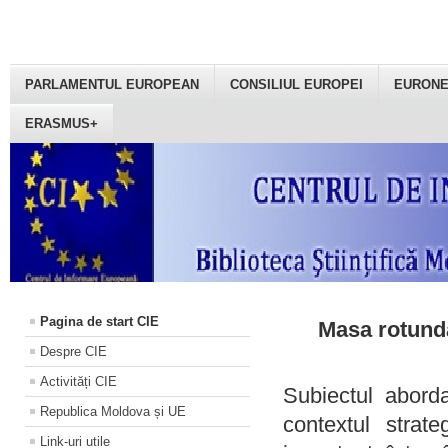
PARLAMENTUL EUROPEAN
CONSILIUL EUROPEI
EURON
ERASMUS+
Pagina de start CIE
Masa rotundă
Despre CIE
Activități CIE
Subiectul aborda
Republica Moldova și UE
contextul strat
Link-uri utile