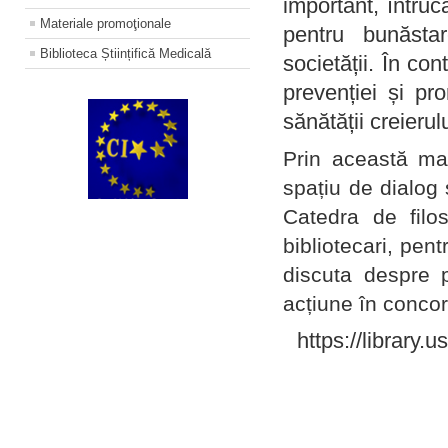
important, întruc
Materiale promoţionale
pentru bunăstar
Biblioteca Științifică Medicală
societății. În con
prevenției și pr
sănătății creierul
Prin această ma
spațiu de dialog 
Catedra de filo
bibliotecari, pent
discuta despre p
acțiune în concord
https://library.