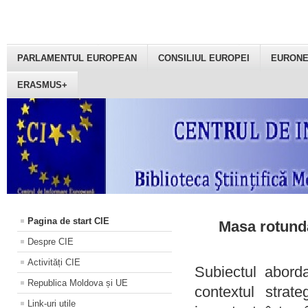
PARLAMENTUL EUROPEAN
CONSILIUL EUROPEI
EURON
ERASMUS+
Pagina de start CIE
Masa rotundă
Despre CIE
Activități CIE
Subiectul aborda
Republica Moldova și UE
contextul strat
Link-uri utile