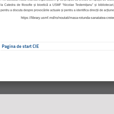
la Catedra de filosofie și bioetică a USMF “Nicolae Testemițanu” și bibliotecari,
pentru a discuta despre provocările actuale și pentru a identifica direcții de acțiune
https://library.usmf.md/ro/noutati/masa-rotunda-sanatatea-creier
Pagina de start CIE