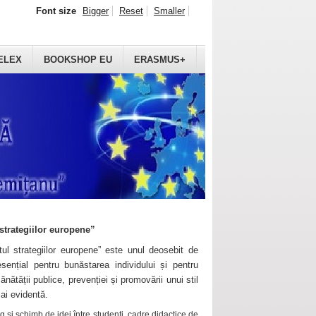
Font size
Bigger
Reset
Smaller
ELEX
BOOKSHOP EU
ERASMUS+
strategiilor europene”
ul strategiilor europene” este unul deosebit de
sențial pentru bunăstarea individului și pentru
ănătății publice, prevenției și promovării unui stil
mai evidentă.
 și schimb de idei între studenți, cadre didactice de