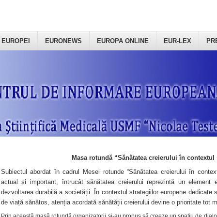
 EUROPEI
EURONEWS
EUROPA ONLINE
EUR-LEX
PR
Masa rotundă “Sănătatea creierului în contextul 
Subiectul abordat în cadrul Mesei rotunde “Sănătatea creierului în context
actual și important, întrucât sănătatea creierului reprezintă un element e
dezvoltarea durabilă a societății. În contextul strategiilor europene dedicate s
de viață sănătos, atenția acordată sănătății creierului devine o prioritate tot 
Prin această masă rotundă organizatorii şi-au propus să creeze un spațiu de dialog