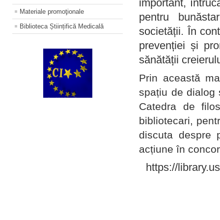
important, întruc
Materiale promoţionale
pentru bunăstar
Biblioteca Științifică Medicală
societății. În con
prevenției și pr
sănătății creierul
Prin această ma
spațiu de dialog 
Catedra de filo
bibliotecari, pent
discuta despre p
acțiune în concord
https://library.