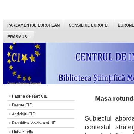
PARLAMENTUL EUROPEAN
CONSILIUL EUROPEI
EURON
ERASMUS+
Pagina de start CIE
Masa rotundă
Despre CIE
Activități CIE
Subiectul aborda
Republica Moldova și UE
contextul strat
Link-uri utile