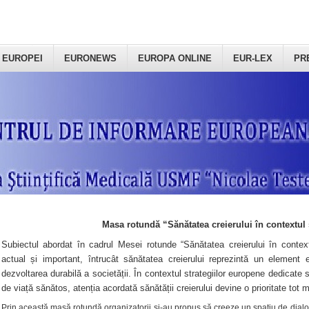
 EUROPEI
EURONEWS
EUROPA ONLINE
EUR-LEX
PR
Masa rotundă “Sănătatea creierului în contextul 
Subiectul abordat în cadrul Mesei rotunde “Sănătatea creierului în context
actual și important, întrucât sănătatea creierului reprezintă un element e
dezvoltarea durabilă a societății. În contextul strategiilor europene dedicate s
de viață sănătos, atenția acordată sănătății creierului devine o prioritate tot 
Prin această masă rotundă organizatorii şi-au propus să creeze un spațiu de dialog