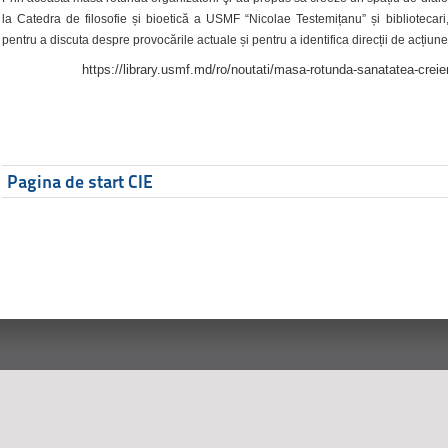
la Catedra de filosofie și bioetică a USMF “Nicolae Testemițanu” și bibliotecari,
pentru a discuta despre provocările actuale și pentru a identifica direcții de acțiune
https://library.usmf.md/ro/noutati/masa-rotunda-sanatatea-creier
Pagina de start CIE