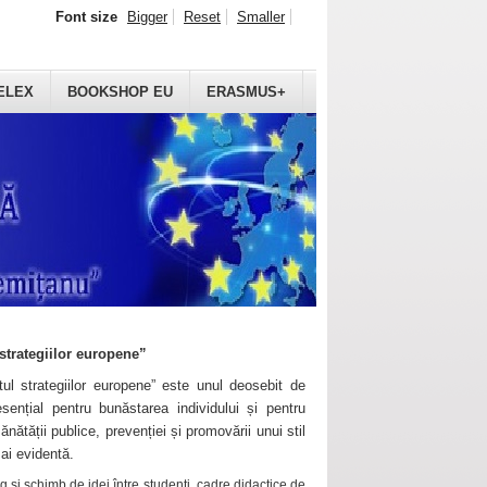
Font size
Bigger
Reset
Smaller
ELEX
BOOKSHOP EU
ERASMUS+
strategiilor europene”
ul strategiilor europene” este unul deosebit de
sențial pentru bunăstarea individului și pentru
ănătății publice, prevenției și promovării unui stil
mai evidentă.
 și schimb de idei între studenți, cadre didactice de