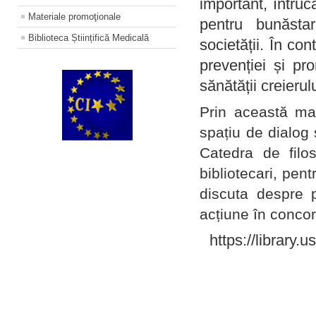
important, întruc
Materiale promoţionale
pentru bunăstar
Biblioteca Științifică Medicală
societății. În con
prevenției și pr
sănătății creierul
Prin această ma
spațiu de dialog 
Catedra de filo
bibliotecari, pent
discuta despre p
acțiune în concord
https://library.