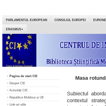
PARLAMENTUL EUROPEAN
CONSILIUL EUROPEI
EURON
ERASMUS+
Pagina de start CIE
Masa rotundă
Despre CIE
Activități CIE
Subiectul aborda
Republica Moldova și UE
contextul strat
Link-uri utile