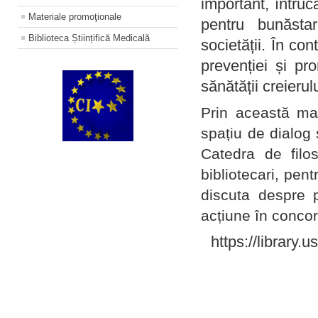
important, întruc
Materiale promoţionale
pentru bunăstar
Biblioteca Științifică Medicală
societății. În con
prevenției și pr
sănătății creierul
Prin această ma
spațiu de dialog 
Catedra de filo
bibliotecari, pent
discuta despre p
acțiune în concord
https://library.