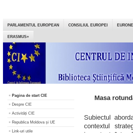
PARLAMENTUL EUROPEAN
CONSILIUL EUROPEI
EURON
ERASMUS+
Pagina de start CIE
Masa rotundă
Despre CIE
Activități CIE
Subiectul aborda
Republica Moldova și UE
contextul strat
Link-uri utile