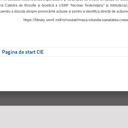
la Catedra de filosofie și bioetică a USMF “Nicolae Testemițanu” și bibliotecari,
pentru a discuta despre provocările actuale și pentru a identifica direcții de acțiune
https://library.usmf.md/ro/noutati/masa-rotunda-sanatatea-creier
Pagina de start CIE