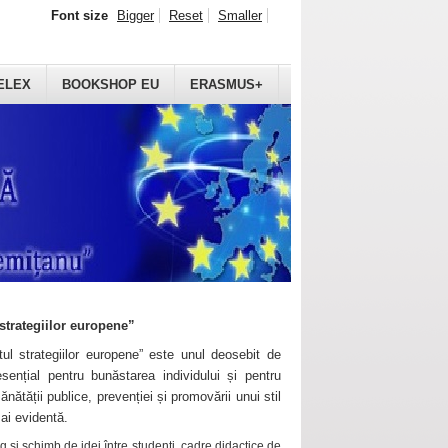
Font size
Bigger
Reset
Smaller
ELEX
BOOKSHOP EU
ERASMUS+
strategiilor europene”
ul strategiilor europene” este unul deosebit de
sențial pentru bunăstarea individului și pentru
ănătății publice, prevenției și promovării unui stil
mai evidentă.
 și schimb de idei între studenți, cadre didactice de