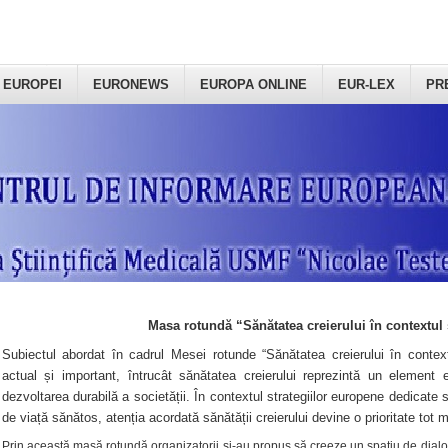
 EUROPEI
EURONEWS
EUROPA ONLINE
EUR-LEX
PR
Masa rotundă “Sănătatea creierului în contextul 
Subiectul abordat în cadrul Mesei rotunde “Sănătatea creierului în context
actual și important, întrucât sănătatea creierului reprezintă un element e
dezvoltarea durabilă a societății. În contextul strategiilor europene dedicate s
de viață sănătos, atenția acordată sănătății creierului devine o prioritate tot 
Prin această masă rotundă organizatorii şi-au propus să creeze un spațiu de dialog