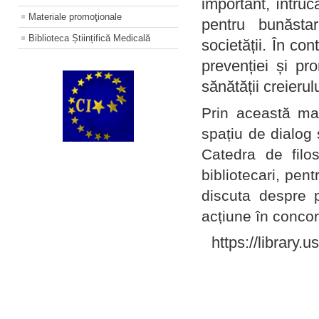
important, întruc
Materiale promoţionale
pentru bunăstar
Biblioteca Științifică Medicală
societății. În con
prevenției și pr
sănătății creierul
Prin această ma
spațiu de dialog 
Catedra de filo
bibliotecari, pent
discuta despre p
acțiune în concord
https://library.