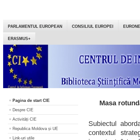
PARLAMENTUL EUROPEAN
CONSILIUL EUROPEI
EURON
ERASMUS+
Pagina de start CIE
Masa rotundă
Despre CIE
Activități CIE
Subiectul aborda
Republica Moldova și UE
contextul strat
Link-uri utile