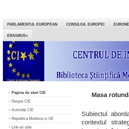
PARLAMENTUL EUROPEAN
CONSILIUL EUROPEI
EURON
ERASMUS+
Pagina de start CIE
Masa rotundă
Despre CIE
Activități CIE
Subiectul aborda
Republica Moldova și UE
contextul strat
Link-uri utile