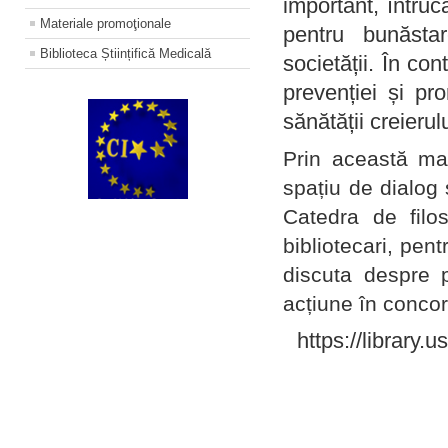
important, întruc
Materiale promoţionale
pentru bunăstar
Biblioteca Științifică Medicală
societății. În con
prevenției și pr
sănătății creierul
Prin această ma
spațiu de dialog 
Catedra de filo
bibliotecari, pent
discuta despre p
acțiune în concord
https://library.