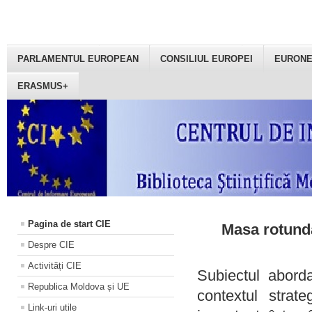
PARLAMENTUL EUROPEAN
CONSILIUL EUROPEI
EURON
ERASMUS+
Pagina de start CIE
Masa rotundă
Despre CIE
Activități CIE
Subiectul aborda
Republica Moldova și UE
contextul strat
Link-uri utile