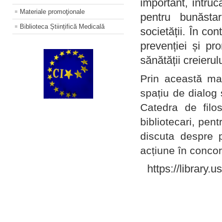
important, întruc
Materiale promoţionale
pentru bunăstar
Biblioteca Științifică Medicală
societății. În con
prevenției și pr
sănătății creierul
Prin această ma
spațiu de dialog 
Catedra de filo
bibliotecari, pent
discuta despre p
acțiune în concord
https://library.