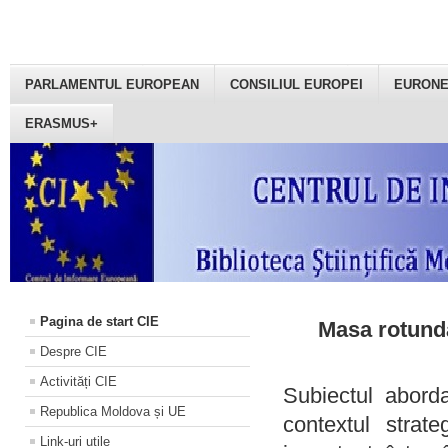
PARLAMENTUL EUROPEAN
CONSILIUL EUROPEI
EURON
ERASMUS+
Pagina de start CIE
Masa rotundă
Despre CIE
Activități CIE
Subiectul aborda
Republica Moldova și UE
contextul strat
Link-uri utile