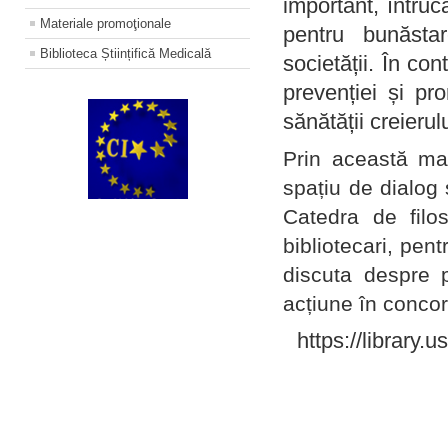
important, întruc
Materiale promoţionale
pentru bunăstar
Biblioteca Științifică Medicală
societății. În con
prevenției și pr
sănătății creierul
Prin această ma
spațiu de dialog 
Catedra de filo
bibliotecari, pent
discuta despre p
acțiune în concord
https://library.