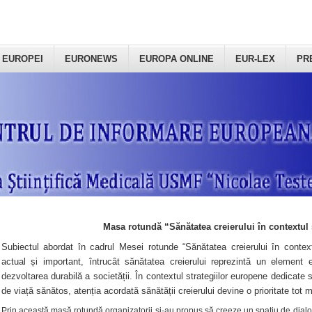
 EUROPEI
EURONEWS
EUROPA ONLINE
EUR-LEX
PR
Masa rotundă “Sănătatea creierului în contextul 
Subiectul abordat în cadrul Mesei rotunde “Sănătatea creierului în context
actual și important, întrucât sănătatea creierului reprezintă un element e
dezvoltarea durabilă a societății. În contextul strategiilor europene dedicate s
de viață sănătos, atenția acordată sănătății creierului devine o prioritate tot 
Prin această masă rotundă organizatorii şi-au propus să creeze un spațiu de dialog