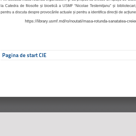
la Catedra de filosofie și bioetică a USMF “Nicolae Testemițanu” și bibliotecari,
pentru a discuta despre provocările actuale și pentru a identifica direcții de acțiune
https://library.usmf.md/ro/noutati/masa-rotunda-sanatatea-creier
Pagina de start CIE