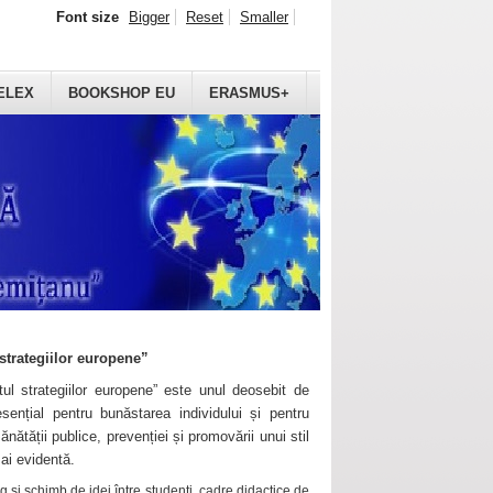
Font size
Bigger
Reset
Smaller
ELEX
BOOKSHOP EU
ERASMUS+
strategiilor europene”
ul strategiilor europene” este unul deosebit de
sențial pentru bunăstarea individului și pentru
ănătății publice, prevenției și promovării unui stil
mai evidentă.
 și schimb de idei între studenți, cadre didactice de