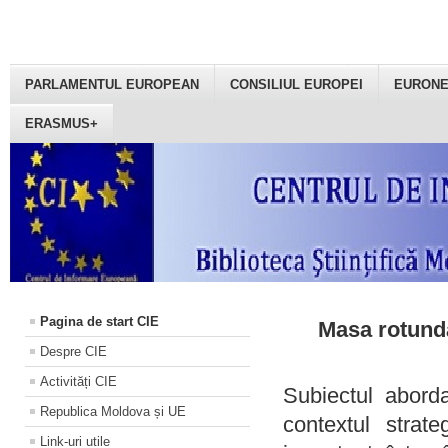
PARLAMENTUL EUROPEAN
CONSILIUL EUROPEI
EURON
ERASMUS+
Pagina de start CIE
Masa rotundă
Despre CIE
Activități CIE
Subiectul aborda
Republica Moldova și UE
contextul strat
Link-uri utile