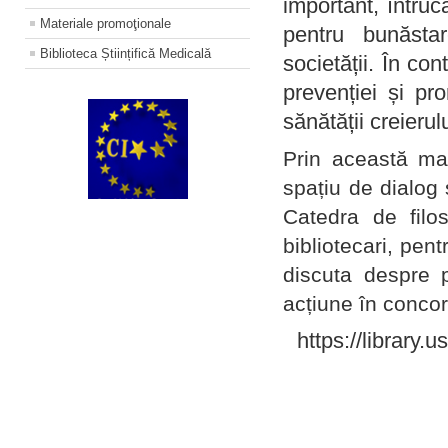
important, întruc
Materiale promoţionale
pentru bunăstar
Biblioteca Științifică Medicală
societății. În con
prevenției și pr
sănătății creierul
Prin această ma
spațiu de dialog 
Catedra de filo
bibliotecari, pent
discuta despre p
acțiune în concord
https://library.