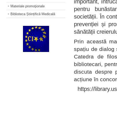
important, întruc
Materiale promoţionale
pentru bunăstar
Biblioteca Științifică Medicală
societății. În con
prevenției și pr
sănătății creierul
Prin această ma
spațiu de dialog 
Catedra de filo
bibliotecari, pent
discuta despre p
acțiune în concord
https://library.