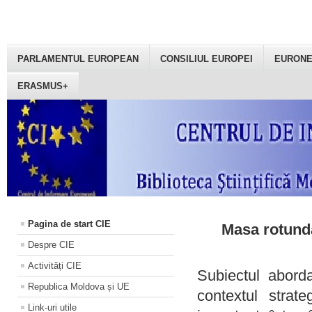
PARLAMENTUL EUROPEAN
CONSILIUL EUROPEI
EURON
ERASMUS+
Pagina de start CIE
Masa rotundă
Despre CIE
Activități CIE
Subiectul aborda
Republica Moldova și UE
contextul strat
Link-uri utile