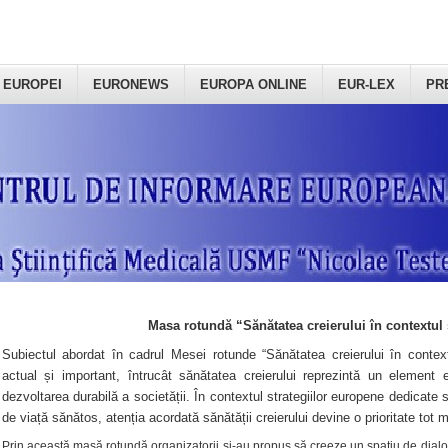
 EUROPEI
EURONEWS
EUROPA ONLINE
EUR-LEX
PR
Masa rotundă “Sănătatea creierului în contextul 
Subiectul abordat în cadrul Mesei rotunde “Sănătatea creierului în context
actual și important, întrucât sănătatea creierului reprezintă un element e
dezvoltarea durabilă a societății. În contextul strategiilor europene dedicate s
de viață sănătos, atenția acordată sănătății creierului devine o prioritate tot 
Prin această masă rotundă organizatorii şi-au propus să creeze un spațiu de dialog