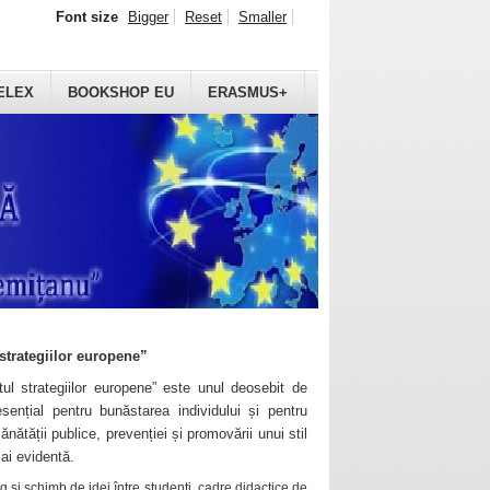
Font size
Bigger
Reset
Smaller
ELEX
BOOKSHOP EU
ERASMUS+
strategiilor europene”
ul strategiilor europene” este unul deosebit de
sențial pentru bunăstarea individului și pentru
ănătății publice, prevenției și promovării unui stil
mai evidentă.
 și schimb de idei între studenți, cadre didactice de