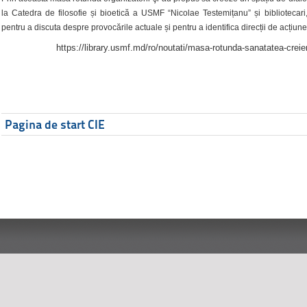
la Catedra de filosofie și bioetică a USMF “Nicolae Testemițanu” și bibliotecari,
pentru a discuta despre provocările actuale și pentru a identifica direcții de acțiune
https://library.usmf.md/ro/noutati/masa-rotunda-sanatatea-creier
Pagina de start CIE