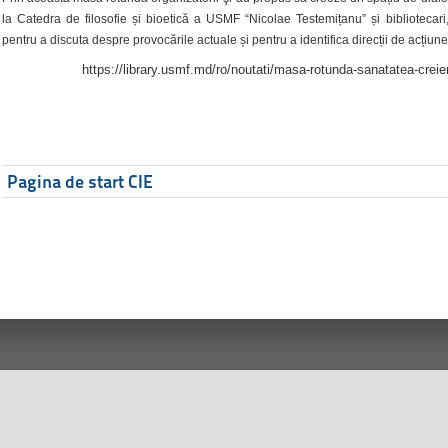
la Catedra de filosofie și bioetică a USMF “Nicolae Testemițanu” și bibliotecari,
pentru a discuta despre provocările actuale și pentru a identifica direcții de acțiune
https://library.usmf.md/ro/noutati/masa-rotunda-sanatatea-creier
Pagina de start CIE