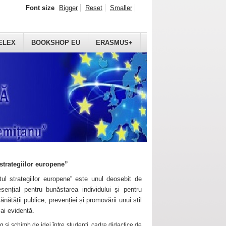
Font size
Bigger
Reset
Smaller
ELEX
BOOKSHOP EU
ERASMUS+
strategiilor europene”
ul strategiilor europene” este unul deosebit de
sențial pentru bunăstarea individului și pentru
ănătății publice, prevenției și promovării unui stil
mai evidentă.
 și schimb de idei între studenți, cadre didactice de