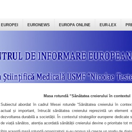
 EUROPEI
EURONEWS
EUROPA ONLINE
EUR-LEX
PR
Masa rotundă “Sănătatea creierului în contextul 
Subiectul abordat în cadrul Mesei rotunde “Sănătatea creierului în context
actual și important, întrucât sănătatea creierului reprezintă un element e
dezvoltarea durabilă a societății. În contextul strategiilor europene dedicate s
de viață sănătos, atenția acordată sănătății creierului devine o prioritate tot 
Prin această masă rotundă organizatorii şi-au propus să creeze un spațiu de dialog