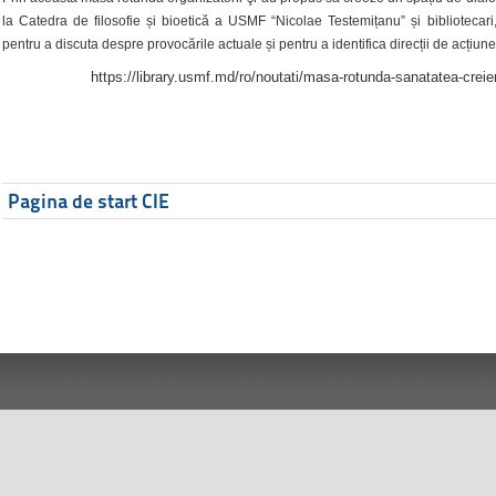
la Catedra de filosofie și bioetică a USMF “Nicolae Testemițanu” și bibliotecari,
pentru a discuta despre provocările actuale și pentru a identifica direcții de acțiune
https://library.usmf.md/ro/noutati/masa-rotunda-sanatatea-creier
Pagina de start CIE