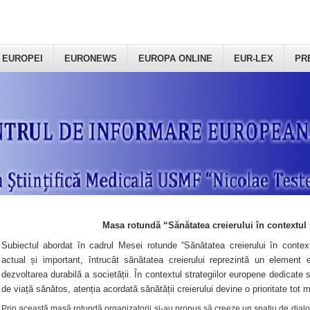
 EUROPEI
EURONEWS
EUROPA ONLINE
EUR-LEX
PR
Masa rotundă “Sănătatea creierului în contextul 
Subiectul abordat în cadrul Mesei rotunde “Sănătatea creierului în context
actual și important, întrucât sănătatea creierului reprezintă un element e
dezvoltarea durabilă a societății. În contextul strategiilor europene dedicate s
de viață sănătos, atenția acordată sănătății creierului devine o prioritate tot 
Prin această masă rotundă organizatorii şi-au propus să creeze un spațiu de dialog