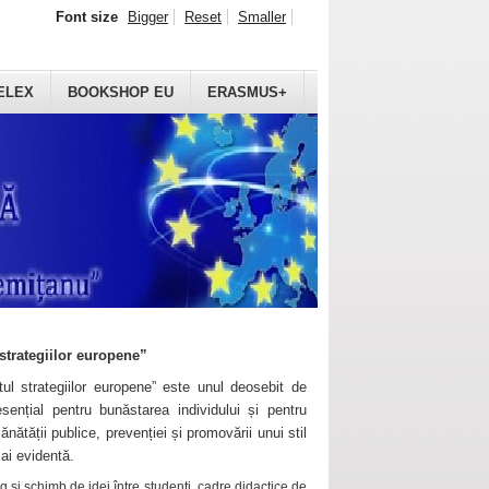
Font size
Bigger
Reset
Smaller
ELEX
BOOKSHOP EU
ERASMUS+
strategiilor europene”
ul strategiilor europene” este unul deosebit de
sențial pentru bunăstarea individului și pentru
ănătății publice, prevenției și promovării unui stil
mai evidentă.
 și schimb de idei între studenți, cadre didactice de