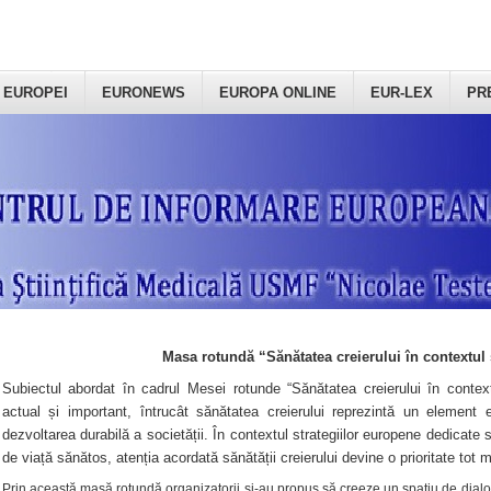
 EUROPEI
EURONEWS
EUROPA ONLINE
EUR-LEX
PR
Masa rotundă “Sănătatea creierului în contextul 
Subiectul abordat în cadrul Mesei rotunde “Sănătatea creierului în context
actual și important, întrucât sănătatea creierului reprezintă un element e
dezvoltarea durabilă a societății. În contextul strategiilor europene dedicate s
de viață sănătos, atenția acordată sănătății creierului devine o prioritate tot 
Prin această masă rotundă organizatorii şi-au propus să creeze un spațiu de dialog