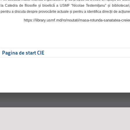
la Catedra de filosofie și bioetică a USMF “Nicolae Testemițanu” și bibliotecari,
pentru a discuta despre provocările actuale și pentru a identifica direcții de acțiune
https://library.usmf.md/ro/noutati/masa-rotunda-sanatatea-creier
Pagina de start CIE