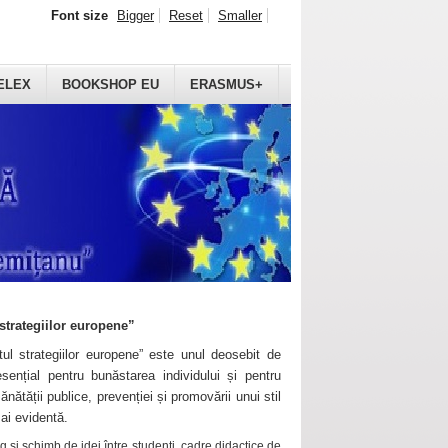
Font size
Bigger
Reset
Smaller
ELEX
BOOKSHOP EU
ERASMUS+
strategiilor europene”
ul strategiilor europene” este unul deosebit de
sențial pentru bunăstarea individului și pentru
ănătății publice, prevenției și promovării unui stil
mai evidentă.
 și schimb de idei între studenți, cadre didactice de