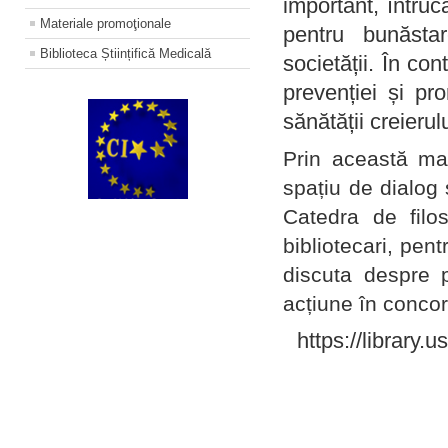
important, întruc
Materiale promoţionale
pentru bunăstar
Biblioteca Științifică Medicală
societății. În con
prevenției și pr
sănătății creierul
Prin această ma
spațiu de dialog 
Catedra de filo
bibliotecari, pent
discuta despre p
acțiune în concord
https://library.