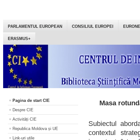
PARLAMENTUL EUROPEAN
CONSILIUL EUROPEI
EURON
ERASMUS+
Pagina de start CIE
Masa rotundă
Despre CIE
Activități CIE
Subiectul aborda
Republica Moldova și UE
contextul strat
Link-uri utile