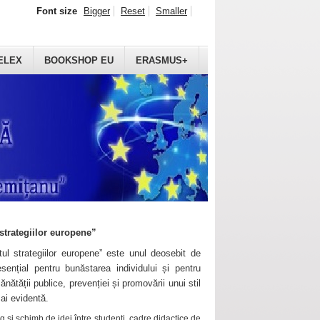
Font size
Bigger
Reset
Smaller
ELEX
BOOKSHOP EU
ERASMUS+
strategiilor europene”
ul strategiilor europene” este unul deosebit de
sențial pentru bunăstarea individului și pentru
ănătății publice, prevenției și promovării unui stil
mai evidentă.
 și schimb de idei între studenți, cadre didactice de