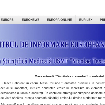
 EUROPEI
EURONEWS
EUROPA ONLINE
EUR-LEX
PR
Masa rotundă “Sănătatea creierului în contextul 
Subiectul abordat în cadrul Mesei rotunde “Sănătatea creierului în context
actual și important, întrucât sănătatea creierului reprezintă un element e
dezvoltarea durabilă a societății. În contextul strategiilor europene dedicate s
de viață sănătos, atenția acordată sănătății creierului devine o prioritate tot 
Prin această masă rotundă organizatorii şi-au propus să creeze un spațiu de dialog