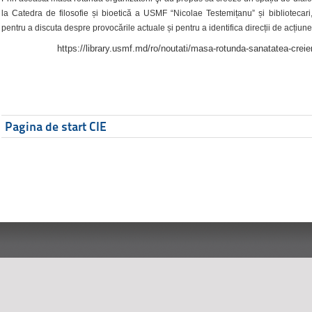
la Catedra de filosofie și bioetică a USMF “Nicolae Testemițanu” și bibliotecari,
pentru a discuta despre provocările actuale și pentru a identifica direcții de acțiune
https://library.usmf.md/ro/noutati/masa-rotunda-sanatatea-creier
Pagina de start CIE