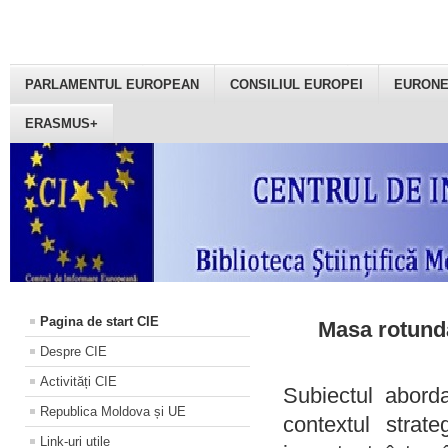
PARLAMENTUL EUROPEAN
CONSILIUL EUROPEI
EURON
ERASMUS+
Pagina de start CIE
Masa rotundă
Despre CIE
Activități CIE
Subiectul aborda
Republica Moldova și UE
contextul strat
Link-uri utile