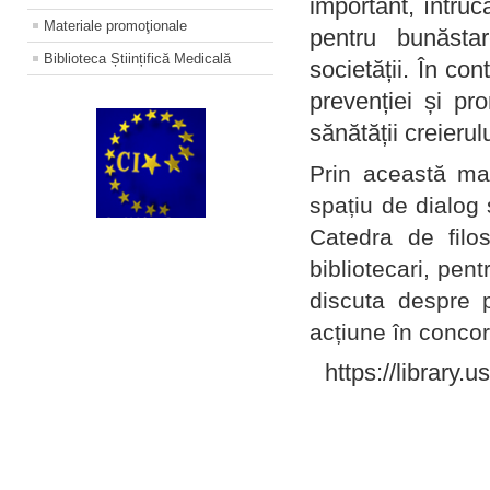
important, întruc
Materiale promoţionale
pentru bunăstar
Biblioteca Științifică Medicală
societății. În con
prevenției și pr
sănătății creierul
Prin această ma
spațiu de dialog 
Catedra de filo
bibliotecari, pent
discuta despre p
acțiune în concord
https://library.