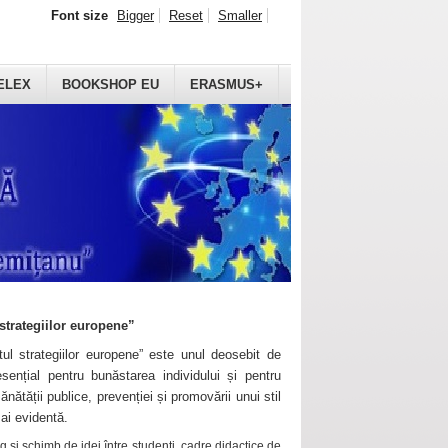
Font size
Bigger
Reset
Smaller
ELEX
BOOKSHOP EU
ERASMUS+
strategiilor europene”
ul strategiilor europene” este unul deosebit de
sențial pentru bunăstarea individului și pentru
ănătății publice, prevenției și promovării unui stil
mai evidentă.
 și schimb de idei între studenți, cadre didactice de