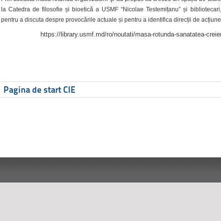
la Catedra de filosofie și bioetică a USMF “Nicolae Testemițanu” și bibliotecari,
pentru a discuta despre provocările actuale și pentru a identifica direcții de acțiune
https://library.usmf.md/ro/noutati/masa-rotunda-sanatatea-creier
Pagina de start CIE