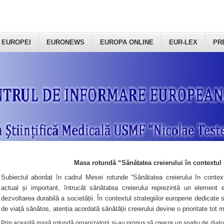
 EUROPEI
EURONEWS
EUROPA ONLINE
EUR-LEX
PR
Masa rotundă “Sănătatea creierului în contextul 
Subiectul abordat în cadrul Mesei rotunde “Sănătatea creierului în context
actual și important, întrucât sănătatea creierului reprezintă un element e
dezvoltarea durabilă a societății. În contextul strategiilor europene dedicate s
de viață sănătos, atenția acordată sănătății creierului devine o prioritate tot 
Prin această masă rotundă organizatorii şi-au propus să creeze un spațiu de dialog