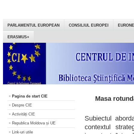
PARLAMENTUL EUROPEAN
CONSILIUL EUROPEI
EURON
ERASMUS+
Pagina de start CIE
Masa rotundă
Despre CIE
Activități CIE
Subiectul aborda
Republica Moldova și UE
contextul strat
Link-uri utile