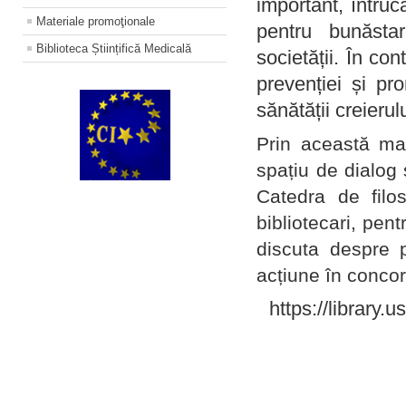
important, întruc
Materiale promoţionale
pentru bunăstar
Biblioteca Științifică Medicală
societății. În con
prevenției și pr
sănătății creierul
Prin această ma
spațiu de dialog 
Catedra de filo
bibliotecari, pent
discuta despre p
acțiune în concord
https://library.