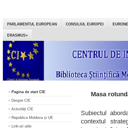
PARLAMENTUL EUROPEAN
CONSILIUL EUROPEI
EURON
ERASMUS+
Pagina de start CIE
Masa rotundă
Despre CIE
Activități CIE
Subiectul aborda
Republica Moldova și UE
contextul strat
Link-uri utile