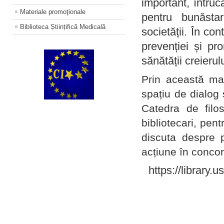
important, întruc
Materiale promoţionale
pentru bunăstar
Biblioteca Științifică Medicală
societății. În con
prevenției și pr
sănătății creierul
Prin această ma
spațiu de dialog 
Catedra de filo
bibliotecari, pent
discuta despre p
acțiune în concord
https://library.