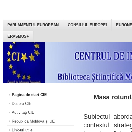
PARLAMENTUL EUROPEAN
CONSILIUL EUROPEI
EURON
ERASMUS+
Pagina de start CIE
Masa rotundă
Despre CIE
Activități CIE
Subiectul aborda
Republica Moldova și UE
contextul strat
Link-uri utile