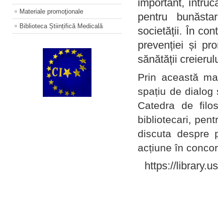
important, întruc
Materiale promoţionale
pentru bunăstar
Biblioteca Științifică Medicală
societății. În con
prevenției și pr
sănătății creierul
Prin această ma
spațiu de dialog 
Catedra de filo
bibliotecari, pent
discuta despre p
acțiune în concord
https://library.