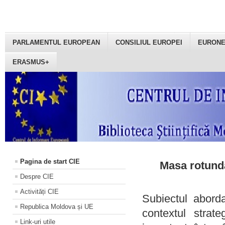
PARLAMENTUL EUROPEAN
CONSILIUL EUROPEI
EURON
ERASMUS+
Pagina de start CIE
Masa rotundă
Despre CIE
Activități CIE
Subiectul aborda
Republica Moldova și UE
contextul strat
Link-uri utile