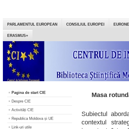
PARLAMENTUL EUROPEAN
CONSILIUL EUROPEI
EURON
ERASMUS+
Pagina de start CIE
Masa rotundă
Despre CIE
Activități CIE
Subiectul aborda
Republica Moldova și UE
contextul strat
Link-uri utile