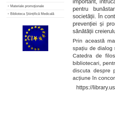
important, întruc
Materiale promoţionale
pentru bunăstar
Biblioteca Științifică Medicală
societății. În con
prevenției și pr
sănătății creierul
Prin această ma
spațiu de dialog 
Catedra de filo
bibliotecari, pent
discuta despre p
acțiune în concord
https://library.