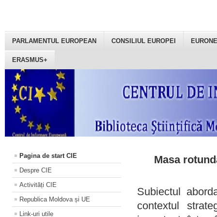
PARLAMENTUL EUROPEAN
CONSILIUL EUROPEI
EURON
ERASMUS+
Pagina de start CIE
Masa rotundă
Despre CIE
Activități CIE
Subiectul aborda
Republica Moldova și UE
contextul strat
Link-uri utile