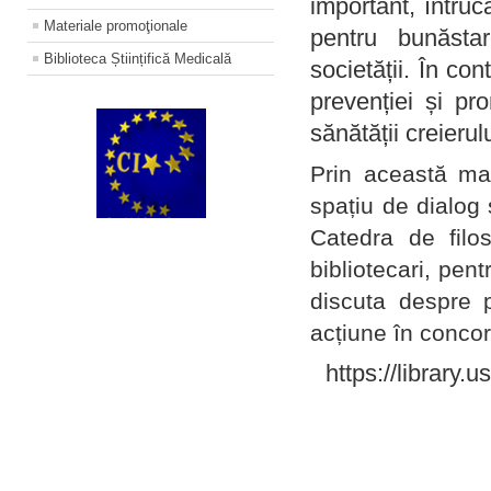
important, întruc
Materiale promoţionale
pentru bunăstar
Biblioteca Științifică Medicală
societății. În con
prevenției și pr
sănătății creierul
Prin această ma
spațiu de dialog 
Catedra de filo
bibliotecari, pent
discuta despre p
acțiune în concord
https://library.