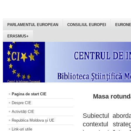
PARLAMENTUL EUROPEAN
CONSILIUL EUROPEI
EURON
ERASMUS+
Pagina de start CIE
Masa rotundă
Despre CIE
Activități CIE
Subiectul aborda
Republica Moldova și UE
contextul strat
Link-uri utile