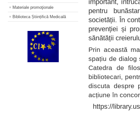
important, întruc
Materiale promoţionale
pentru bunăstar
Biblioteca Științifică Medicală
societății. În con
prevenției și pr
sănătății creierul
Prin această ma
spațiu de dialog 
Catedra de filo
bibliotecari, pent
discuta despre p
acțiune în concord
https://library.