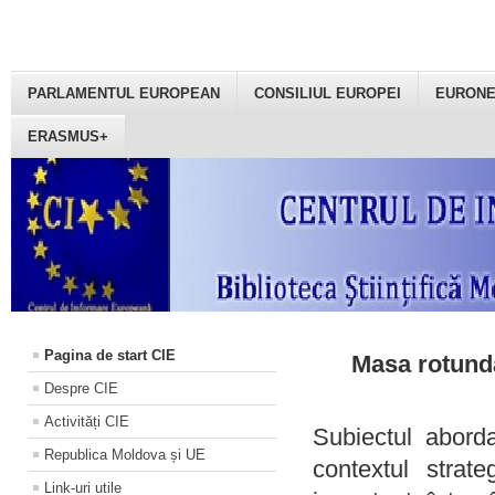
PARLAMENTUL EUROPEAN
CONSILIUL EUROPEI
EURON
ERASMUS+
Pagina de start CIE
Masa rotundă
Despre CIE
Activități CIE
Subiectul aborda
Republica Moldova și UE
contextul strat
Link-uri utile