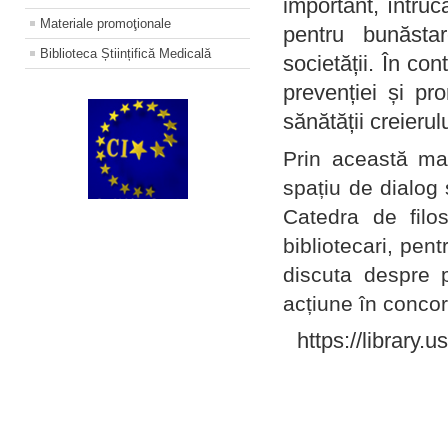
important, întruc
Materiale promoţionale
pentru bunăstar
Biblioteca Științifică Medicală
societății. În con
prevenției și pr
sănătății creierul
Prin această ma
spațiu de dialog 
Catedra de filo
bibliotecari, pent
discuta despre p
acțiune în concord
https://library.