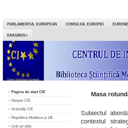
PARLAMENTUL EUROPEAN
CONSILIUL EUROPEI
EURON
ERASMUS+
Pagina de start CIE
Masa rotundă
Despre CIE
Activități CIE
Subiectul aborda
Republica Moldova și UE
contextul strat
Link-uri utile