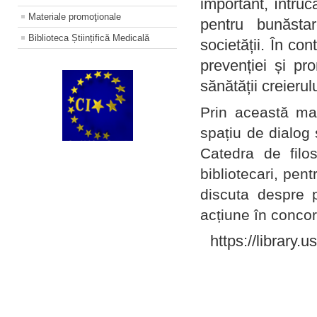
important, întruc
Materiale promoţionale
pentru bunăstar
Biblioteca Științifică Medicală
societății. În con
prevenției și pr
sănătății creierul
Prin această ma
spațiu de dialog 
Catedra de filo
bibliotecari, pent
discuta despre p
acțiune în concord
https://library.