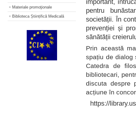
important, întruc
Materiale promoţionale
pentru bunăstar
Biblioteca Științifică Medicală
societății. În con
prevenției și pr
sănătății creierul
Prin această ma
spațiu de dialog 
Catedra de filo
bibliotecari, pent
discuta despre p
acțiune în concord
https://library.