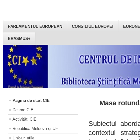
PARLAMENTUL EUROPEAN
CONSILIUL EUROPEI
EURON
ERASMUS+
Pagina de start CIE
Masa rotundă
Despre CIE
Activități CIE
Subiectul aborda
Republica Moldova și UE
contextul strat
Link-uri utile