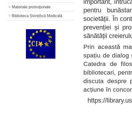
important, întruc
Materiale promoţionale
pentru bunăstar
Biblioteca Științifică Medicală
societății. În con
prevenției și pr
sănătății creierul
Prin această ma
spațiu de dialog 
Catedra de filo
bibliotecari, pent
discuta despre p
acțiune în concord
https://library.