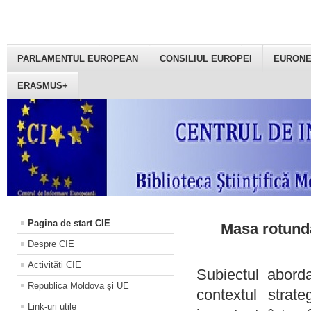
PARLAMENTUL EUROPEAN
CONSILIUL EUROPEI
EURON
ERASMUS+
Pagina de start CIE
Masa rotundă
Despre CIE
Activități CIE
Subiectul aborda
Republica Moldova și UE
contextul strat
Link-uri utile